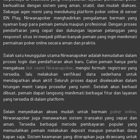
berkualitas dengan sistem yang aman, stabil, dan mudah diakses.
Sebagai agen resmi yang mendukung platform poker online di server
IDN Play, Nirwanapoker menghadirkan pengalaman bermain yang
nyaman bagi para pemain pemula maupun profesional. Dengan proses
pendaftaran yang cepat dan dukungan layanan pelanggan yang
responsif, situs ini menjadi pilihan banyak pemain yang ingin menikmati
permainan poker online secara aman dan praktis.
Salah satu keunggulan utama Nirwanapoker adalah kemudahan dalam
proses login dan pendaftaran akun baru. Calon pemain hanya perlu
mengakses
link resmi Nirwanapoker
, mengisi formulir registrasi yang
tersedia, lalu melakukan verifikasi data sederhana untuk
mendapatkan akun aktif. Seluruh proses dapat diselesaikan dalam
hitungan menit tanpa prosedur yang rumit. Setelah akun berhasil
dibuat, pemain dapat langsung menikmati berbagai fitur dan layanan
yang tersedia di dalam platform.
Selain menyediakan akses mudah untuk bermain
poker online
,
Nirwanapoker juga menawarkan sistem transaksi yang cepat dan
aman. Tersedia berbagai metode pembayaran populer yang
memudahkan pemain melakukan deposit maupun penarikan dana
kapan saja. Sistem keamanan yang diterapkan juga dirancang untuk